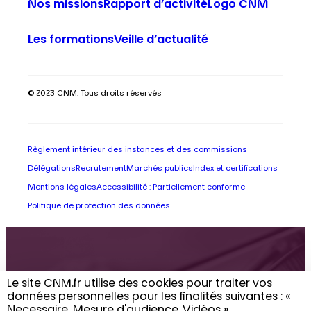
Nos missions
Rapport d’activité
Logo CNM
Les formations
Veille d’actualité
© 2023 CNM. Tous droits réservés
Règlement intérieur des instances et des commissions
Délégations
Recrutement
Marchés publics
Index et certifications
Mentions légales
Accessibilité : Partiellement conforme
Politique de protection des données
Retrouvez toute
Le site CNM.fr utilise des cookies pour traiter vos
données personnelles pour les finalités suivantes : «
Necessaire, Mesure d'audience, Vidéos ». ​