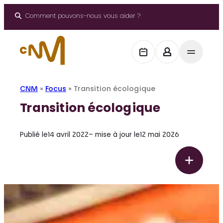
Panneau de gestion des cookies
Aller
au
Comment pouvons-nous vous aider ?
contenu
CNM
»
Focus
»
Transition écologique
Transition écologique
Publié le
14 avril 2022
– mise à jour le
12 mai 2026
F
T
o
r
c
a
u
s
n
s