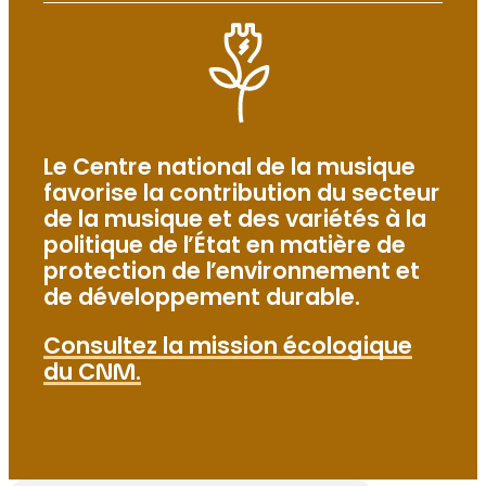
Innovation
DOSSIER SPÉCIAL
Lieux de musique et de variétés :
salles et festivals…
Le Centre national de la musique
favorise la contribution du secteur
DOSSIER SPÉCIAL
de la musique et des variétés à la
Égalité et inclusion
politique de l’État en matière de
protection de l’environnement et
de développement durable.
DOSSIER SPÉCIAL
Transition écologique
Consultez la mission écologique
du CNM.
DOSSIER SPÉCIAL
Ressources internationales