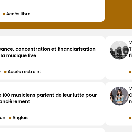
Accès libre
M
sance, concentration et financiarisation
T
la musique live
f
e
Accès restreint
M
e 100 musiciens parlent de leur lutte pour
C
nancièrement
m
ian
Anglais