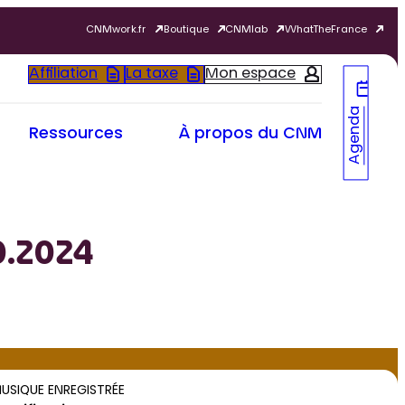
CNMwork.fr
Boutique
CNMlab
WhatTheFrance
Affiliation
La taxe
Mon espace
Agenda
Ressources
À propos du CNM
0.2024
USIQUE ENREGISTRÉE