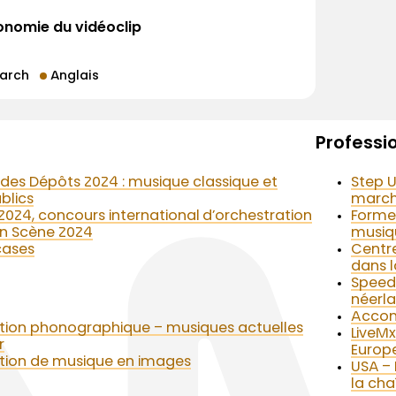
conomie du vidéoclip
arch
Anglais
Professi
des Dépôts 2024 : musique classique et
Step U
blics
marché
024, concours international d’orchestration
Former
 en Scène 2024
musiq
cases
Centre
dans l
Speed
néerl
Accom
ction phonographique – musiques actuelles
LiveMx
r
Europ
ction de musique en images
USA – 
la cha