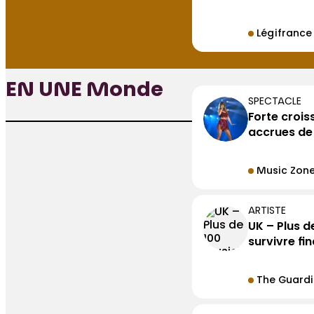
Légifrance
EN UNE Monde
SPECTACLE
Forte crois
accrues de 
Music Zon
ARTISTE
UK – Plus d
survivre fi
The Guard