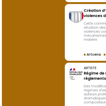
Création d
violences d
Cette commis
situation des
violences com
mécanismes 
matière.
Artcena
ARTISTE
Régime de r
règlements
Des modifica
régimes d’as
auteurs prof
dramatiques 
compositeurs