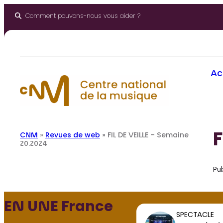
Aller
au
Comment pouvons-nous vous aider ?
contenu
Ac
F
CNM
»
Revues de web
»
FIL DE VEILLE – Semaine
20.2024
Pub
EN UNE France
SPECTACLE