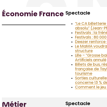
Spectacle
Économie France
“Le CA billetteri
absolu” (Jean-Ph
Festivals : la fréné
Festivals : 80 00
Deezer renforce 
Le MaMA voudrai
structure
Lille – “Grosse ba
Artificiels annulé
Billets de bus, 
française de Tayl
tourisme
Sorties culturell
concerne 13 % de
Comment le jeu v
Spectacle
Métier