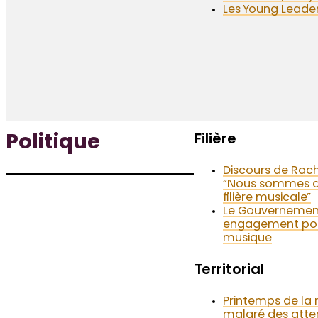
Les Young Leader
Filière
Politique
Discours de Rach
“Nous sommes da
filière musicale”
Le Gouvernement
engagement pour
musique
Territorial
Printemps de la r
malgré des atten