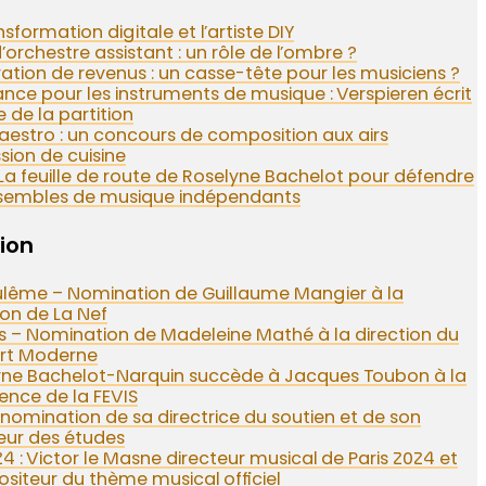
nsformation digitale et l’artiste DIY
’orchestre assistant : un rôle de l’ombre ?
ation de revenus : un casse-tête pour les musiciens ?
nce pour les instruments de musique : Verspieren écrit
e de la partition
estro : un concours de composition aux airs
sion de cuisine
: La feuille de route de Roselyne Bachelot pour défendre
nsembles de musique indépendants
ion
lême – Nomination de Guillaume Mangier à la
ion de La Nef
rs – Nomination de Madeleine Mathé à la direction du
rt Moderne
yne Bachelot-Narquin succède à Jacques Toubon à la
ence de la FEVIS
nomination de sa directrice du soutien et de son
eur des études
4 : Victor le Masne directeur musical de Paris 2024 et
iteur du thème musical officiel