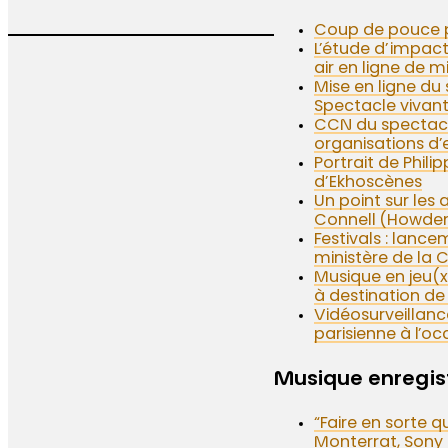
Coup de pouce 
L’étude d’impact 
air en ligne de m
Mise en ligne du 
Spectacle vivant
CCN du spectacle 
organisations d
Portrait de Phil
d’Ekhoscènes
Un point sur les
Connell (Howde
Festivals : lan
ministère de la 
Musique en jeu(x
à destination de 
Vidéosurveillanc
parisienne à l’oc
Musique enregist
“Faire en sorte q
Monterrat, Sony 