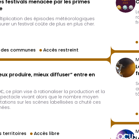
es festivals menacée par les primes
C
e
L
r
ltiplication des épisodes météorologiques
f
urer un festival coûte de plus en plus cher.
e des communes
Accès restreint
M
L
f
eux produire, mieux diffuser” entre en
S
a
, ce plan vise à rationaliser la production et la
t
 spectacle vivant alors que le nombre moyen
ations sur les scènes labellisées a chuté ces
nées.
M
 territoires
Accès libre
L