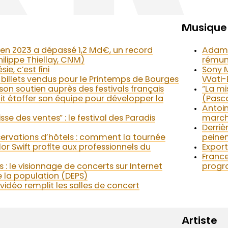
Musique 
e en 2023 a dépassé 1,2 Md€, un record
Adami 
ilippe Thiellay, CNM)
rémuné
sie, c’est fini
Sony M
0 billets vendus pour le Printemps de Bourges
Wati-
son soutien auprès des festivals français
“La mi
t étoffer son équipe pour développer la
(Pasca
Antoin
isse des ventes” : le festival des Paradis
march
Derriè
réservations d’hôtels : comment la tournée
peinen
or Swift profite aux professionnels du
Export
France
es : le visionnage de concerts sur Internet
progra
 la population (DEPS)
idéo remplit les salles de concert
Artiste