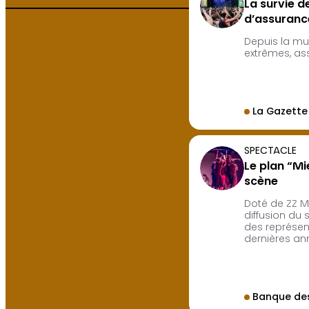
La survie d
d’assuranc
Depuis la mu
extrêmes, ass
La Gazett
SPECTACLE
Le plan “Mi
scène
Doté de 22 M€
diffusion du
des représent
dernières an
Banque des