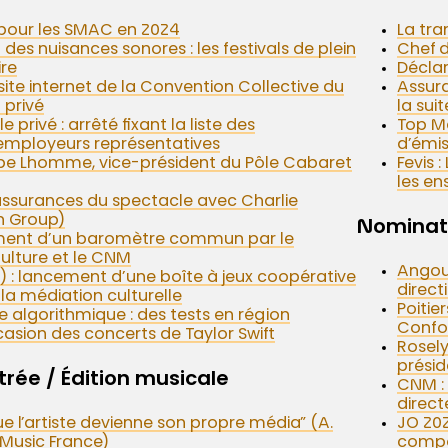
pour les SMAC en 2024
La tra
des nuisances sonores : les festivals de plein
Chef d
ire
Déclar
site internet de la Convention Collective du
Assura
 privé
la suit
privé : arrêté fixant la liste des
Top Ma
’employeurs représentatives
d’émis
ippe Lhomme, vice-président du Pôle Cabaret
Fevis 
les e
 assurances du spectacle avec Charlie
n Group)
Nominat
cement d’un baromètre commun par le
Culture et le CNM
Angou
) : lancement d’une boîte à jeux coopérative
direct
la médiation culturelle
Poitie
e algorithmique : des tests en région
Confo
casion des concerts de Taylor Swift
Rosel
présid
rée / Édition musicale
CNM : 
direct
ue l’artiste devienne son propre média” (A.
JO 202
Music France)
compos