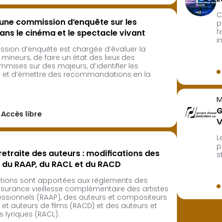
C
’une commission d’enquête sur les
p
l
ans le cinéma et le spectacle vivant
i
sion d’enquête est chargée d’évaluer la
 mineurs, de faire un état des lieux des
mises sur des majeurs, d’identifier les
et d’émettre des recommandations en la
M
G
Accès libre
V
L
p
etraite des auteurs : modifications des
s
 du RAAP, du RACL et du RACD
tions sont apportées aux règlements des
surance vieillesse complémentaire des artistes
essionnels (RAAP), des auteurs et compositeurs
et auteurs de films (RACD) et des auteurs et
 lyriques (RACL).