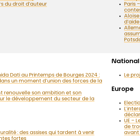
s du droit d’auteur
Paris 
conte
Aloïs
d’aide
Allema
assum
Pots
National
ida Dati au Printemps de Bourges 2024 :
Le pro
ns un moment d’union des forces de la
Europe
 renouvelle son ambition et son
 le développement du secteur de la
Electi
L’inte
décla
UE – 
de tro
uralité : des assises qui tardent à venir
avant 
tes fortes