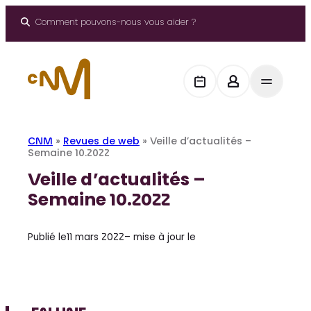
Aller
au
Comment pouvons-nous vous aider ?
contenu
CNM
»
Revues de web
»
Veille d’actualités –
Semaine 10.2022
Veille d’actualités –
Semaine 10.2022
Publié le
11 mars 2022
– mise à jour le