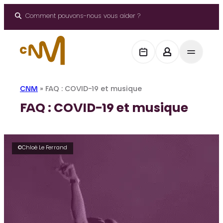
Panneau de gestion des cookies
Aller
au
Comment pouvons-nous vous aider ?
contenu
CNM
»
FAQ : COVID-19 et musique
FAQ : COVID-19 et musique
©Chloé Le Ferrand