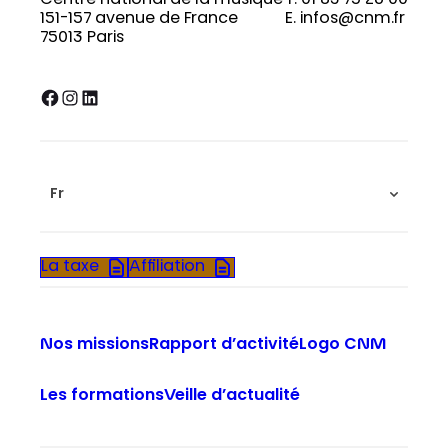
Centre national de la musique
T. 01 83 75 26 00
151-157 avenue de France
E. infos@cnm.fr
75013 Paris
Facebook
Instagram
LinkedIn
Fr
La taxe
Affiliation
Nos missions
Rapport d’activité
Logo CNM
Les formations
Veille d’actualité