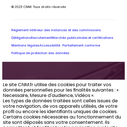
© 2023 CNM. Tous droits réservés
Règlement intérieur des instances et des commissions
Délégations
Recrutement
Marchés publics
Index et certifications
Mentions légales
Accessibilité : Partiellement conforme
Politique de protection des données
Retrouvez toute
Le site CNM.fr utilise des cookies pour traiter vos
données personnelles pour les finalités suivantes : «
l’actualité du CNM
Necessaire, Mesure d'audience, Vidéos ». ​
Les types de données traitées sont celles issues de
dans votre boîte
votre navigation, de vos appareils utilisés, de votre
profil ou encore les identifiants uniques de cookies. ​
email
Certains cookies nécessaires au fonctionnement du
site sont déposés sans votre consentement. Ils