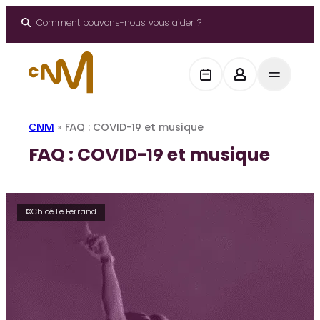
Panneau de gestion des cookies
Aller
au
Comment pouvons-nous vous aider ?
contenu
CNM
»
FAQ : COVID-19 et musique
FAQ : COVID-19 et musique
©Chloé Le Ferrand