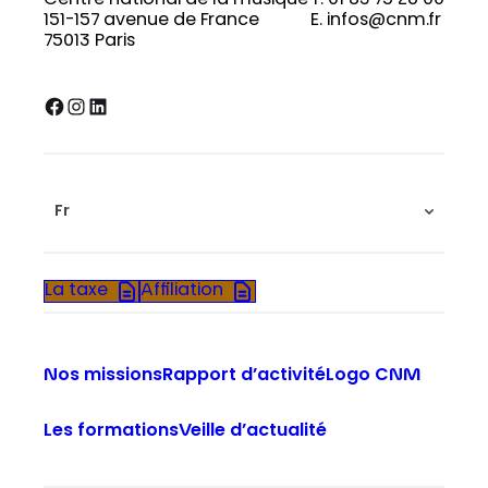
Centre national de la musique
T. 01 83 75 26 00
151-157 avenue de France
E. infos@cnm.fr
75013 Paris
Facebook
Instagram
LinkedIn
Fr
La taxe
Affiliation
Nos missions
Rapport d’activité
Logo CNM
Les formations
Veille d’actualité