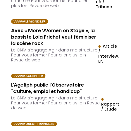
structure Pour vous former Pour aller
ué /
plus loin Revue de web
Tribune
WWW.LEMONDE.FR
Avec « More Women on Stage », la
bassiste Lola Frichet veut féminiser
la scène rock
Article
Le CNM s’engage Agir dans ma structure
/
Pour vous former Pour aller plus loin
Interview
Revue de web
EN
WWW.AGEFIPH.FR
L'Agefiph publie l'Observatoire
"Culture, emploi et handicap"
Le CNM s’engage Agir dans ma structure
Pour vous former Pour aller plus loin Revue
Rapport
de web
/ Etude
WWW.OUEST-FRANCE.FR