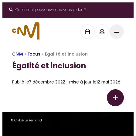
Panneau de gestion des cookies
Aller
au
Comment pouvons-nous vous aider ?
contenu
CNM
»
Focus
»
Égalité et inclusion
Égalité et inclusion
Publié le
7 décembre 2022
– mise à jour le
12 mai 2026
F
É
o
g
c
a
u
© Chloé Le Ferrand
s
l
i