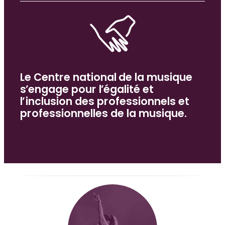
DOSSIER SPÉCIAL
Lieux de musique et de variétés :
salles et festivals…
DOSSIER SPÉCIAL
Le Centre national de la musique
Égalité et inclusion
s’engage pour l’égalité et
l’inclusion des professionnels et
professionnelles de la musique.
DOSSIER SPÉCIAL
Transition écologique
DOSSIER SPÉCIAL
Ressources internationales