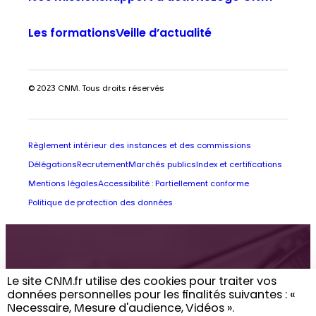
Les formations
Veille d’actualité
© 2023 CNM. Tous droits réservés
Règlement intérieur des instances et des commissions
Délégations
Recrutement
Marchés publics
Index et certifications
Mentions légales
Accessibilité : Partiellement conforme
Politique de protection des données
Retrouvez toute
Le site CNM.fr utilise des cookies pour traiter vos
données personnelles pour les finalités suivantes : «
l’actualité du CNM
Necessaire, Mesure d'audience, Vidéos ». ​