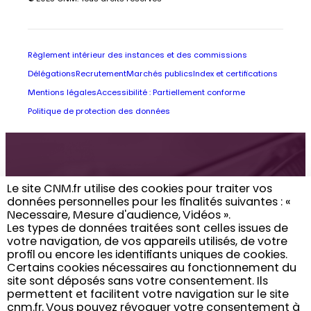
Règlement intérieur des instances et des commissions
Délégations
Recrutement
Marchés publics
Index et certifications
Mentions légales
Accessibilité : Partiellement conforme
Politique de protection des données
Retrouvez toute
Le site CNM.fr utilise des cookies pour traiter vos
données personnelles pour les finalités suivantes : «
l’actualité du CNM
Necessaire, Mesure d'audience, Vidéos ». ​
Les types de données traitées sont celles issues de
dans votre boîte
votre navigation, de vos appareils utilisés, de votre
profil ou encore les identifiants uniques de cookies. ​
email
Certains cookies nécessaires au fonctionnement du
site sont déposés sans votre consentement. Ils
permettent et facilitent votre navigation sur le site
cnm.fr. ​ Vous pouvez révoquer votre consentement à