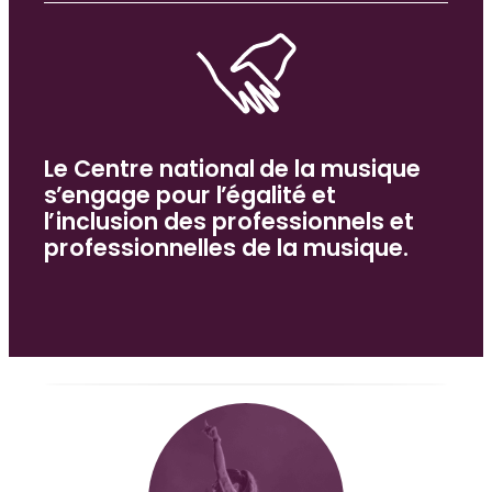
DOSSIER SPÉCIAL
Lieux de musique et de variétés :
salles et festivals…
DOSSIER SPÉCIAL
Le Centre national de la musique
Égalité et inclusion
s’engage pour l’égalité et
l’inclusion des professionnels et
professionnelles de la musique.
DOSSIER SPÉCIAL
Transition écologique
DOSSIER SPÉCIAL
Ressources internationales