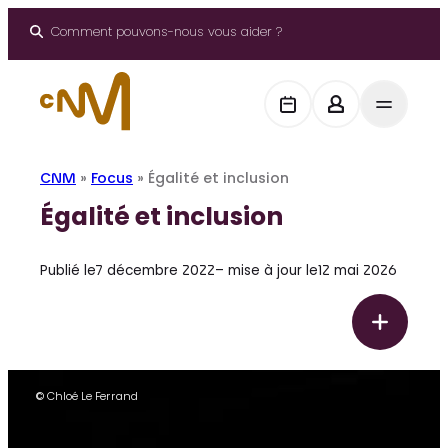
Panneau de gestion des cookies
Aller
au
Comment pouvons-nous vous aider ?
contenu
CNM
»
Focus
»
Égalité et inclusion
Égalité et inclusion
Publié le
7 décembre 2022
– mise à jour le
12 mai 2026
F
É
o
g
c
a
u
© Chloé Le Ferrand
s
l
i