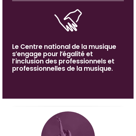
DOSSIER SPÉCIAL
Lieux de musique et de variétés :
salles et festivals…
DOSSIER SPÉCIAL
Le Centre national de la musique
Égalité et inclusion
s’engage pour l’égalité et
l’inclusion des professionnels et
professionnelles de la musique.
DOSSIER SPÉCIAL
Transition écologique
DOSSIER SPÉCIAL
Ressources internationales