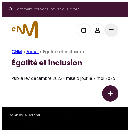
Panneau de gestion des cookies
Aller
au
Comment pouvons-nous vous aider ?
contenu
CNM
»
Focus
»
Égalité et inclusion
Égalité et inclusion
Publié le
7 décembre 2022
– mise à jour le
12 mai 2026
F
É
o
g
c
a
u
© Chloé Le Ferrand
s
l
i