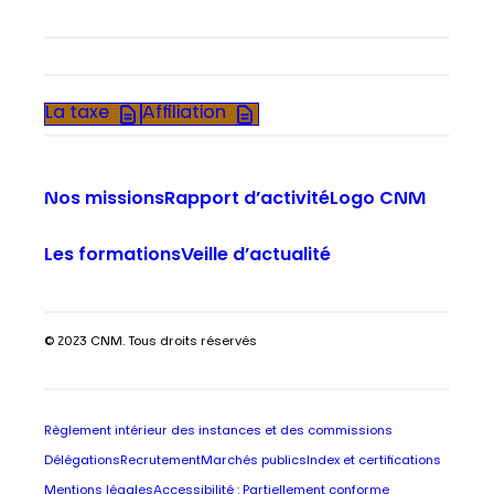
La taxe
Affiliation
Nos missions
Rapport d’activité
Logo CNM
Les formations
Veille d’actualité
© 2023 CNM. Tous droits réservés
Règlement intérieur des instances et des commissions
Délégations
Recrutement
Marchés publics
Index et certifications
Mentions légales
Accessibilité : Partiellement conforme