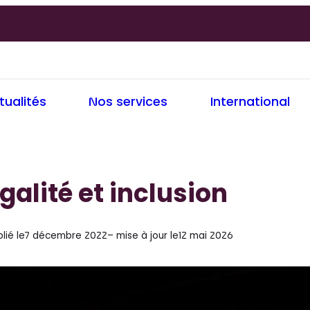
tualités
Nos services
International
galité et inclusion
F
É
o
g
c
lié le
7 décembre 2022
– mise à jour le
12 mai 2026
u
a
s
l
i