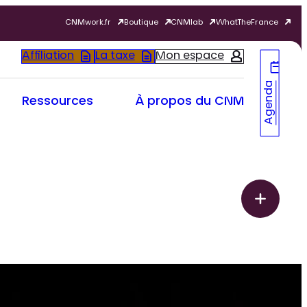
CNMwork.fr
Boutique
CNMlab
WhatTheFrance
Affiliation
La taxe
Mon espace
Agenda
Ressources
À propos du CNM