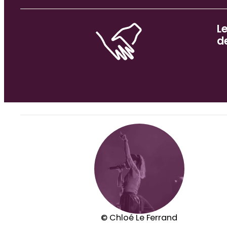
L
d
© Chloé Le Ferrand