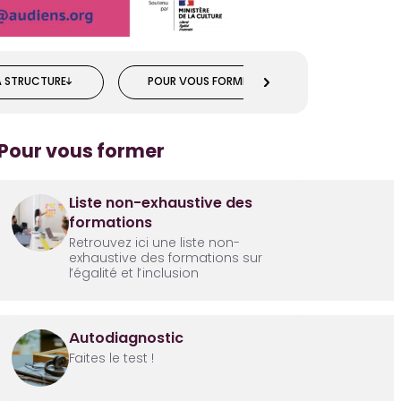
A STRUCTURE
POUR VOUS FORMER
POUR ALLER 
Pour vous former
Liste non-exhaustive des
formations
Retrouvez ici une liste non-
exhaustive des formations sur
l’égalité et l’inclusion
Autodiagnostic
Faites le test !