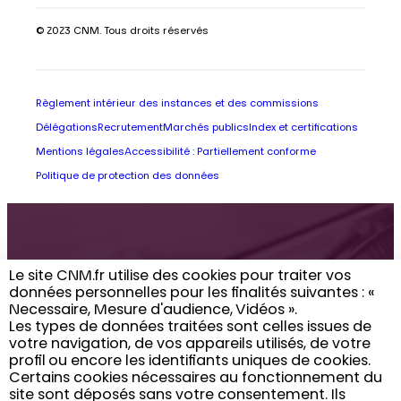
© 2023 CNM. Tous droits réservés
Règlement intérieur des instances et des commissions
Délégations
Recrutement
Marchés publics
Index et certifications
Mentions légales
Accessibilité : Partiellement conforme
Politique de protection des données
Retrouvez toute
Le site CNM.fr utilise des cookies pour traiter vos
données personnelles pour les finalités suivantes : «
l’actualité du CNM
Necessaire, Mesure d'audience, Vidéos ». ​
Les types de données traitées sont celles issues de
dans votre boîte
votre navigation, de vos appareils utilisés, de votre
profil ou encore les identifiants uniques de cookies. ​
email
Certains cookies nécessaires au fonctionnement du
site sont déposés sans votre consentement. Ils