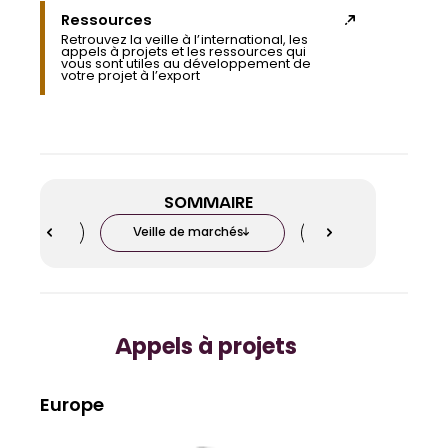
Ressources
Retrouvez la veille à l’international, les
appels à projets et les ressources qui
vous sont utiles au développement de
votre projet à l’export
SOMMAIRE
projets
Veille de marchés
Études u0026amp; 
Appels à projets
Europe