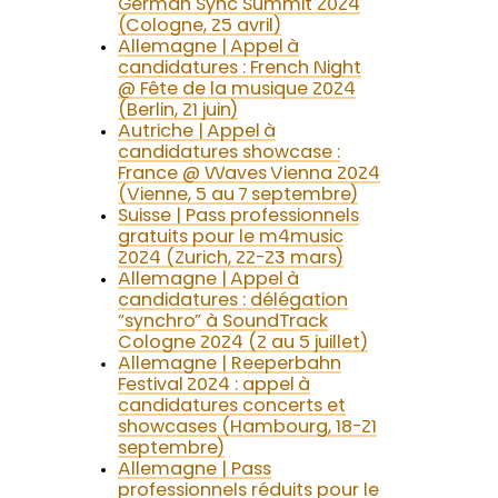
German Sync Summit 2024
(Cologne, 25 avril)
Allemagne | Appel à
candidatures : French Night
@ Fête de la musique 2024
(Berlin, 21 juin)
Autriche | Appel à
candidatures showcase :
France @ Waves Vienna 2024
(Vienne, 5 au 7 septembre)
Suisse | Pass professionnels
gratuits pour le m4music
2024 (Zurich, 22-23 mars)
Allemagne | Appel à
candidatures : délégation
“synchro” à SoundTrack
Cologne 2024 (2 au 5 juillet)
Allemagne | Reeperbahn
Festival 2024 : appel à
candidatures concerts et
showcases (Hambourg, 18-21
septembre)
Allemagne | Pass
professionnels réduits pour le