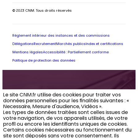
© 2023 CNM. Tous droits réservés
Règlement intérieur des instances et des commissions
Délégations
Recrutement
Marchés publics
Index et certifications
Mentions légales
Accessibilité : Partiellement conforme
Politique de protection des données
Retrouvez toute
Le site CNM.fr utilise des cookies pour traiter vos
données personnelles pour les finalités suivantes : «
l’actualité du CNM
Necessaire, Mesure d'audience, Vidéos ». ​
Les types de données traitées sont celles issues de
dans votre boîte
votre navigation, de vos appareils utilisés, de votre
profil ou encore les identifiants uniques de cookies. ​
email
Certains cookies nécessaires au fonctionnement du
site sont déposés sans votre consentement. Ils