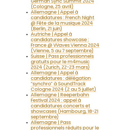
German Sync Summit 2024
(Cologne, 25 avril)
Allemagne | Appel à
candidatures : French Night
@ Fête de la musique 2024
(Berlin, 21 juin)
Autriche | Appel à
candidatures showcase :
France @ Waves Vienna 2024
(Vienne, 5 au 7 septembre)
Suisse | Pass professionnels
gratuits pour le m4music
2024 (Zurich, 22-23 mars)
Allemagne | Appel à
candidatures : délégation
“synchro” à SoundTrack
Cologne 2024 (2 au 5 juillet)
Allemagne | Reeperbahn
Festival 2024 : appel à
candidatures concerts et
showcases (Hambourg, 18-21
septembre)
Allemagne | Pass
professionnels réduits pour le