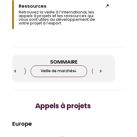
Ressources
Retrouvez la veille à l’international, les
appels à projets et les ressources qui
vous sont utiles au développement de
votre projet à l’export
SOMMAIRE
projets
Veille de marchés
Études u0026amp; 
Appels à projets
Europe