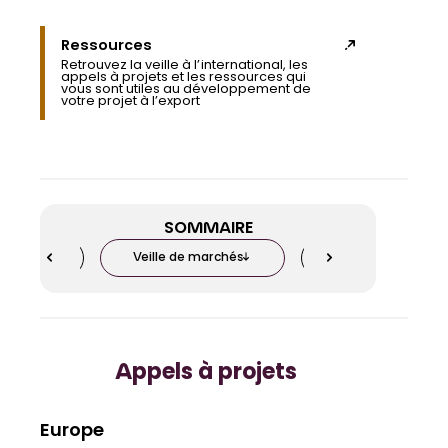
Ressources
Retrouvez la veille à l’international, les
appels à projets et les ressources qui
vous sont utiles au développement de
votre projet à l’export
SOMMAIRE
projets
Veille de marchés
Études u0026amp; 
Appels à projets
Europe